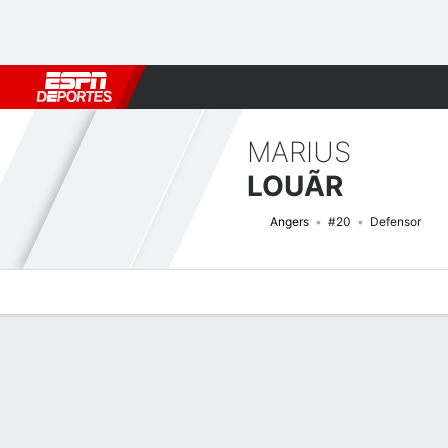
Fútbol
MLB
F. Americano
Básquetbol
WNBA
F1
Boxe
MARIUS
LOUÃR
Angers
#20
Defensor
Perfil de Jugador
Bio
Noticias
Partidos
Estadísticas