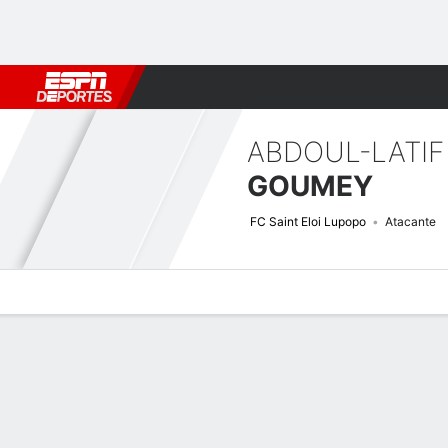
Fútbol
MLB
F. Americano
Básquetbol
WNBA
F1
Boxe
ABDOUL-LATIF
GOUMEY
FC Saint Eloi Lupopo
Atacante
Perfil de Jugador
Bio
Noticias
Partidos
Estadísticas