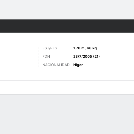
o
Más Deportes
EST/PES
1.78 m, 68 kg
FDN
23/7/2005 (21)
NACIONALIDAD
Níger