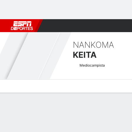
Fútbol
MLB
F. Americano
Básquetbol
WNBA
F1
Boxe
NANKOMA
KEITA
Mediocampista
Perfil de Jugador
Bio
Noticias
Partidos
Estadísticas
Atajos CAF Champions