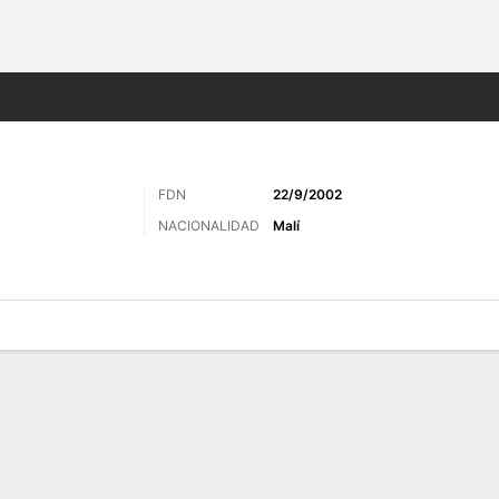
o
Más Deportes
FDN
22/9/2002
NACIONALIDAD
Malí