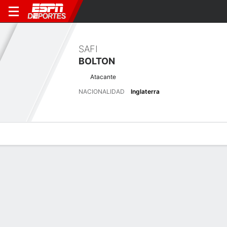
SAFI
BOLTON
Atacante
NACIONALIDAD
Inglaterra
Perfil de Jugador
Bio
Noticias
Partidos
Estadísticas
Últimas noticias
Ver Todo