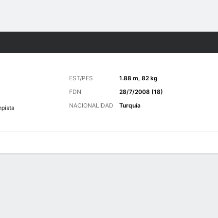
o
Más Deportes
EST/PES
1.88 m, 82 kg
FDN
28/7/2008 (18)
NACIONALIDAD
Turquía
pista