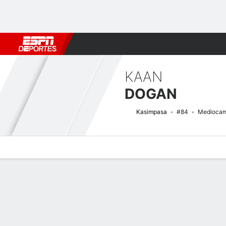
Fútbol
MLB
F. Americano
Básquetbol
WNBA
F1
Boxe
KAAN
DOGAN
Kasimpasa
#84
Mediocam
Perfil de Jugador
Bio
Noticias
Partidos
Estadísticas