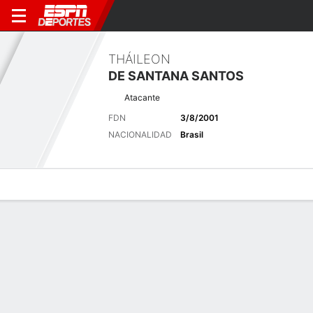
THÁILEON
DE SANTANA SANTOS
Atacante
FDN
3/8/2001
NACIONALIDAD
Brasil
Perfil de Jugador
Bio
Noticias
Partidos
Estadísticas
Últimas noticias
Ver Todo