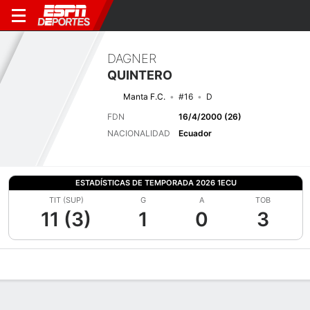
DAGNER
QUINTERO
Manta F.C.
#16
D
FDN
16/4/2000 (26)
NACIONALIDAD
Ecuador
ESTADÍSTICAS DE TEMPORADA 2026 1ECU
TIT (SUP)
G
A
TOB
11 (3)
1
0
3
Perfil de Jugador
Bio
Noticias
Partidos
Estadísticas