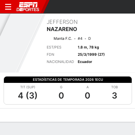
JEFFERSON
NAZARENO
Manta F.C.
#4
D
EST/PES
1.8 m, 78 kg
FDN
25/3/1999 (27)
NACIONALIDAD
Ecuador
ESTADÍSTICAS DE TEMPORADA 2026 1ECU
TIT (SUP)
G
A
TOB
4 (3)
0
0
3
Perfil de Jugador
Bio
Noticias
Partidos
Estadísticas