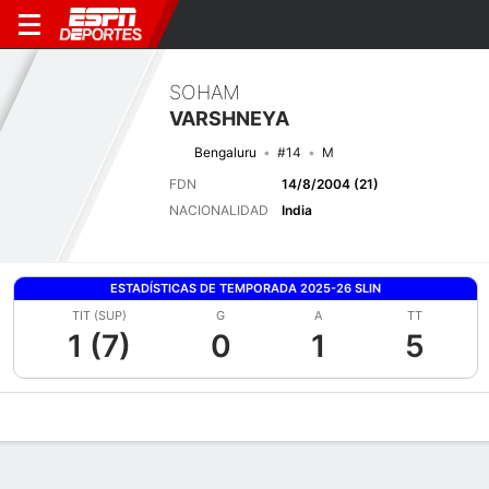
SOHAM
VARSHNEYA
Bengaluru
#14
M
FDN
14/8/2004 (21)
NACIONALIDAD
India
ESTADÍSTICAS DE TEMPORADA 2025-26 SLIN
TIT (SUP)
G
A
TT
1 (7)
0
1
5
Perfil de Jugador
Bio
Noticias
Partidos
Estadísticas