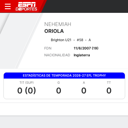
NEHEMIAH
ORIOLA
Brighton U21
#58
A
FDN
11/6/2007 (19)
NACIONALIDAD
Inglaterra
ESTADÍSTICAS DE TEMPORADA 2026-27 EFL TROPHY
TIT (SUP)
G
A
TT
0 (0)
0
0
0
Perfil de Jugador
Bio
Noticias
Partidos
Estadísticas