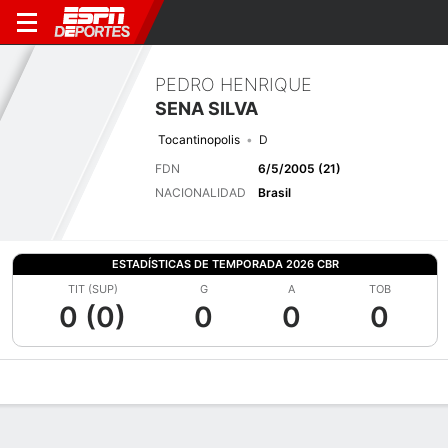
PEDRO HENRIQUE
SENA SILVA
Tocantinopolis
D
FDN
6/5/2005 (21)
NACIONALIDAD
Brasil
ESTADÍSTICAS DE TEMPORADA 2026 CBR
TIT (SUP)
G
A
TOB
0 (0)
0
0
0
Perfil de Jugador
Bio
Noticias
Partidos
Estadísticas