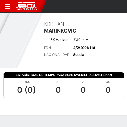
KRISTAN
MARINKOVIC
BK Häcken
#30
A
FDN
4/2/2008 (18)
NACIONALIDAD
Suecia
ESTADÍSTICAS DE TEMPORADA 2026 SWEDISH ALLSVENSKAN
TIT (SUP)
AT
VI
GC
0 (0)
0
0
0
Perfil de Jugador
Bio
Noticias
Partidos
Estadísticas