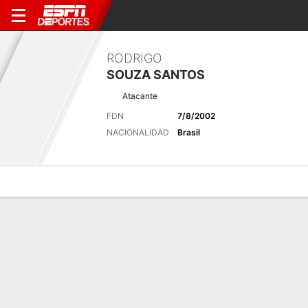
RODRIGO
SOUZA SANTOS
Atacante
FDN
7/8/2002
NACIONALIDAD
Brasil
Perfil de Jugador
Bio
Noticias
Partidos
Estadísticas
Últimas noticias
Ver Todo