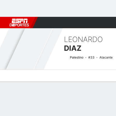
Fútbol
MLB
F. Americano
Básquetbol
WNBA
F1
Boxe
LEONARDO
DIAZ
Palestino
#33
Atacante
Perfil de Jugador
Bio
Noticias
Partidos
Estadísticas