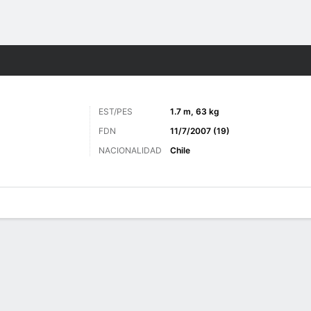
o
Más Deportes
EST/PES
1.7 m, 63 kg
FDN
11/7/2007 (19)
NACIONALIDAD
Chile