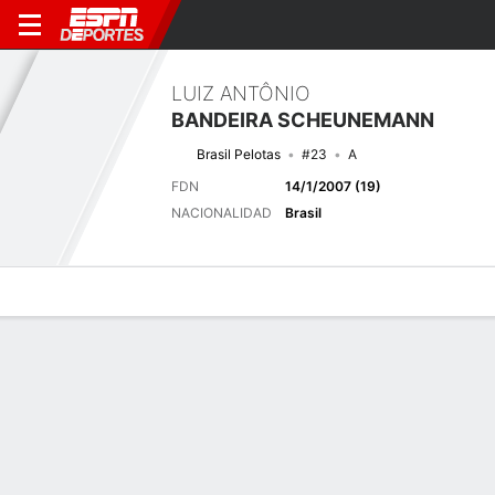
LUIZ ANTÔNIO
BANDEIRA SCHEUNEMANN
Brasil Pelotas
#23
A
FDN
14/1/2007 (19)
NACIONALIDAD
Brasil
Perfil de Jugador
Bio
Noticias
Partidos
Estadísticas
Últimos 5 partidos
Ver Todo
EQUIPO
FECHA
OP
COMP
RESULTADO
AP
G
A
TT
TM