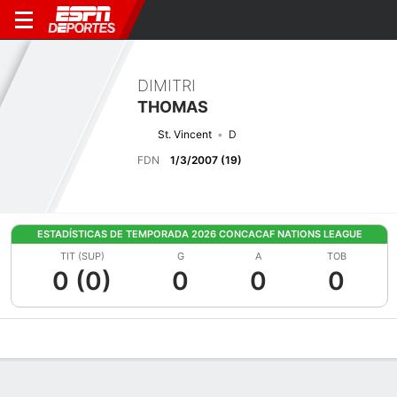
DIMITRI
THOMAS
St. Vincent
D
FDN
1/3/2007 (19)
ESTADÍSTICAS DE TEMPORADA 2026 CONCACAF NATIONS LEAGUE
TIT (SUP)
G
A
TOB
0 (0)
0
0
0
Perfil de Jugador
Bio
Noticias
Partidos
Estadísticas