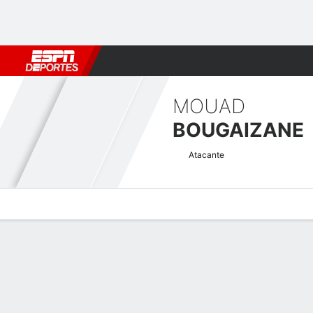
Fútbol
MLB
F. Americano
Básquetbol
WNBA
F1
Boxe
MOUAD
BOUGAIZANE
Atacante
Perfil de Jugador
Bio
Noticias
Partidos
Estadísticas
Atajos CAF Champions