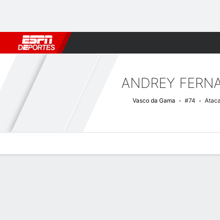
Fútbol
MLB
F. Americano
Básquetbol
WNBA
F1
Boxe
ANDREY FERN
Vasco da Gama
#74
Atac
Perfil de Jugador
Bio
Noticias
Partidos
Estadísticas