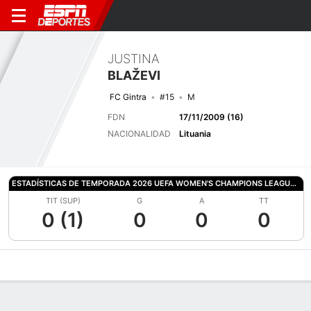
JUSTINA
BLAŽEVI
FC Gintra
#15
M
FDN
17/11/2009 (16)
NACIONALIDAD
Lituania
ESTADÍSTICAS DE TEMPORADA 2026 UEFA WOMEN'S CHAMPIONS LEAGUE QUALIFYING
TIT (SUP)
G
A
TT
0 (1)
0
0
0
Perfil de Jugador
Bio
Noticias
Partidos
Estadísticas