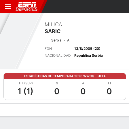
MILICA
SARIC
Serbia
A
FDN
13/8/2005 (20)
NACIONALIDAD
República Serbia
ESTADÍSTICAS DE TEMPORADA 2026 WWCQ - UEFA
TIT (SUP)
G
A
TT
1 (1)
0
0
0
Perfil de Jugador
Bio
Noticias
Partidos
Estadísticas