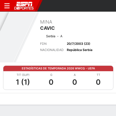
MINA
CAVIC
Serbia
A
FDN
20/7/2003 (23)
NACIONALIDAD
República Serbia
ESTADÍSTICAS DE TEMPORADA 2026 WWCQ - UEFA
TIT (SUP)
G
A
TT
1 (1)
0
0
0
Perfil de Jugador
Bio
Noticias
Partidos
Estadísticas