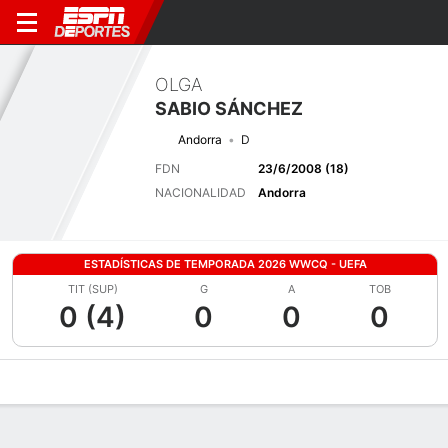
OLGA
SABIO SÁNCHEZ
Andorra
D
FDN
23/6/2008 (18)
NACIONALIDAD
Andorra
ESTADÍSTICAS DE TEMPORADA 2026 WWCQ - UEFA
TIT (SUP)
G
A
TOB
0 (4)
0
0
0
Perfil de Jugador
Bio
Noticias
Partidos
Estadísticas