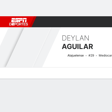
Fútbol
MLB
F. Americano
Básquetbol
WNBA
F1
Boxe
DEYLAN
AGUILAR
Alajuelense
#29
Mediocam
Perfil de Jugador
Bio
Noticias
Partidos
Estadísticas