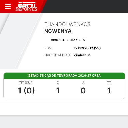
THANDOLWENKOSI
NGWENYA
AmaZulu
#23
M
FDN
19/12/2002 (23)
NACIONALIDAD
Zimbabue
ESTADÍSTICAS DE TEMPORADA 2026-27 CPSA
TIT (SUP)
G
A
TT
1 (0)
1
0
1
Perfil de Jugador
Bio
Noticias
Partidos
Estadísticas