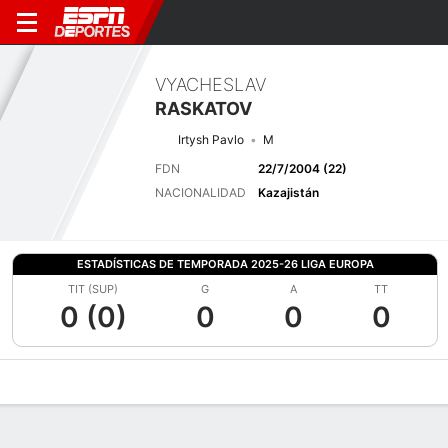
VYACHESLAV
RASKATOV
Irtysh Pavlo
M
FDN
22/7/2004 (22)
NACIONALIDAD
Kazajistán
ESTADÍSTICAS DE TEMPORADA 2025-26 LIGA EUROPA
TIT (SUP)
G
A
TT
0 (0)
0
0
0
Perfil de Jugador
Bio
Noticias
Partidos
Estadísticas