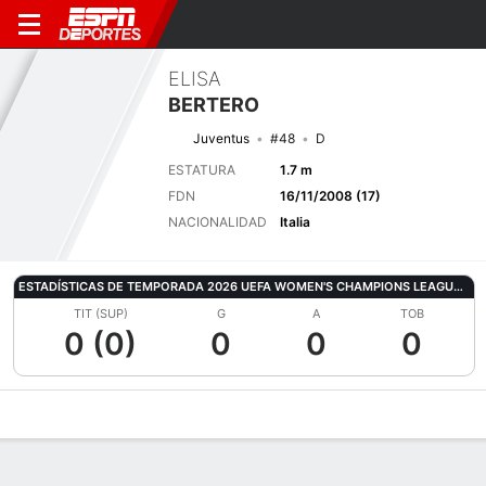
ELISA
BERTERO
Juventus
#48
D
ESTATURA
1.7 m
FDN
16/11/2008 (17)
NACIONALIDAD
Italia
ESTADÍSTICAS DE TEMPORADA 2026 UEFA WOMEN'S CHAMPIONS LEAGUE QUALIFYING
TIT (SUP)
G
A
TOB
0 (0)
0
0
0
Perfil de Jugador
Bio
Noticias
Partidos
Estadísticas