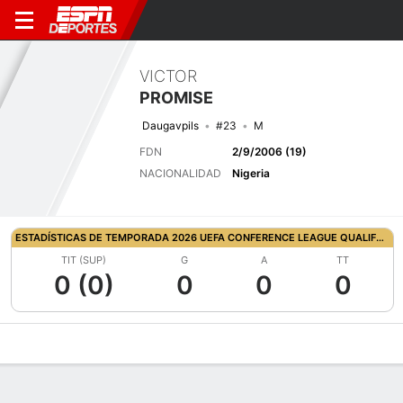
VICTOR
PROMISE
Daugavpils
#23
M
FDN
2/9/2006 (19)
NACIONALIDAD
Nigeria
ESTADÍSTICAS DE TEMPORADA 2026 UEFA CONFERENCE LEAGUE QUALIFYING
TIT (SUP)
G
A
TT
0 (0)
0
0
0
Perfil de Jugador
Bio
Noticias
Partidos
Estadísticas