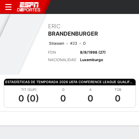
ERIC
BRANDENBURGER
Strassen
#23
D
FDN
8/9/1998 (27)
NACIONALIDAD
Luxemburgo
ESTADÍSTICAS DE TEMPORADA 2026 UEFA CONFERENCE LEAGUE QUALIFYING
TIT (SUP)
G
A
TOB
0 (0)
0
0
0
Perfil de Jugador
Bio
Noticias
Partidos
Estadísticas