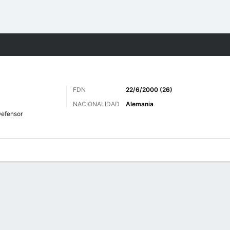
o
Más Deportes
FDN
22/6/2000 (26)
NACIONALIDAD
Alemania
efensor