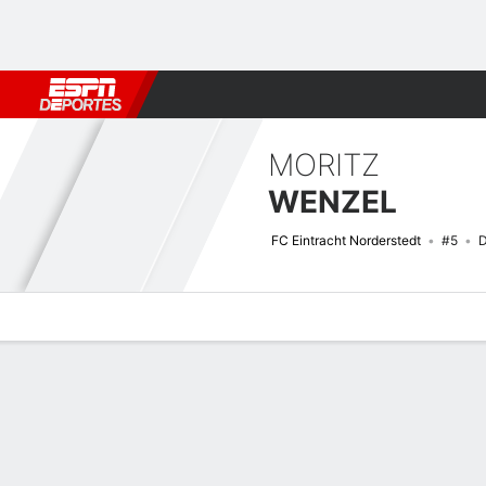
Fútbol
MLB
F. Americano
Básquetbol
WNBA
F1
Boxe
MORITZ
WENZEL
FC Eintracht Norderstedt
#5
D
Perfil de Jugador
Bio
Noticias
Partidos
Estadísticas