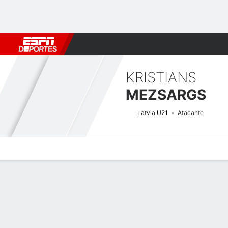
Fútbol
MLB
F. Americano
Básquetbol
WNBA
F1
Boxe
KRISTIANS
MEZSARGS
Latvia U21
Atacante
Perfil de Jugador
Bio
Noticias
Partidos
Estadísticas