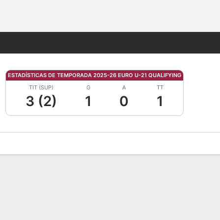
Watch
Juegos
ESTADÍSTICAS DE TEMPORADA 2025-26 EURO U-21 QUALIFYING
TIT (SUP)
G
A
TT
3 (2)
1
0
1