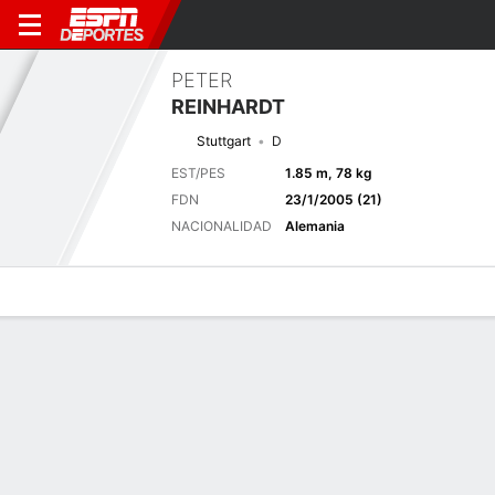
PETER
REINHARDT
Stuttgart
D
EST/PES
1.85 m, 78 kg
FDN
23/1/2005 (21)
NACIONALIDAD
Alemania
Perfil de Jugador
Bio
Noticias
Partidos
Estadísticas
Próximo partido
2026-27 German Bundesliga