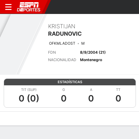
KRISTIJAN
RADUNOVIC
OFKMLADOST
M
FDN
8/9/2004 (21)
NACIONALIDAD
Montenegro
ESTADÍSTICAS
TIT (SUP)
G
A
TT
0 (0)
0
0
0
Perfil de Jugador
Bio
Noticias
Partidos
Estadísticas