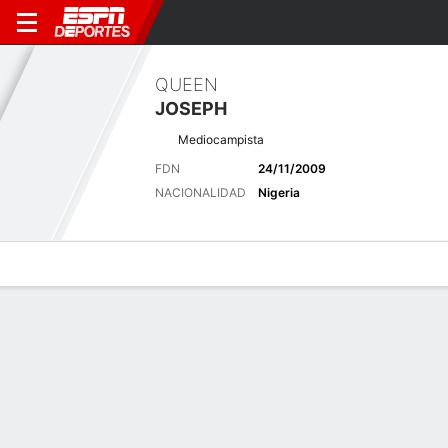
QUEEN
JOSEPH
Mediocampista
FDN
24/11/2009
NACIONALIDAD
Nigeria
Perfil de Jugador
Bio
Noticias
Partidos
Estadísticas
Últimas noticias
Ver Todo