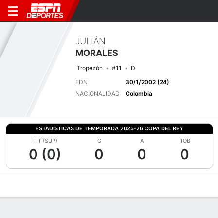
JULIÁN
MORALES
Tropezón
#11
D
FDN
30/1/2002 (24)
NACIONALIDAD
Colombia
ESTADÍSTICAS DE TEMPORADA 2025-26 COPA DEL REY
TIT (SUP)
G
A
TOB
0 (0)
0
0
0
Perfil de Jugador
Bio
Noticias
Partidos
Estadísticas