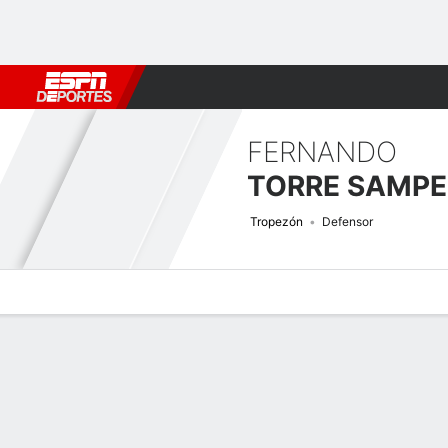
Fútbol
MLB
F. Americano
Básquetbol
WNBA
F1
Boxe
FERNANDO
TORRE SAMP
Tropezón
Defensor
Perfil de Jugador
Bio
Noticias
Partidos
Estadísticas