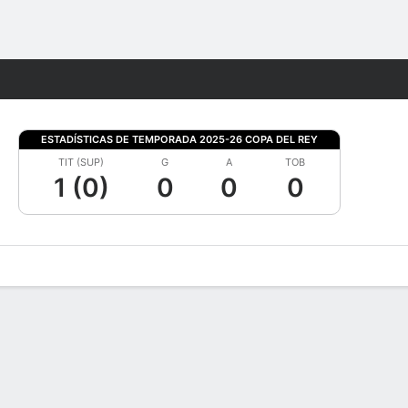
Watch
Juegos
ESTADÍSTICAS DE TEMPORADA 2025-26 COPA DEL REY
TIT (SUP)
G
A
TOB
1 (0)
0
0
0