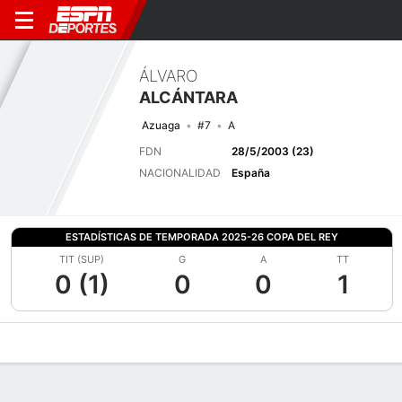
ÁLVARO
ALCÁNTARA
Azuaga
#7
A
FDN
28/5/2003 (23)
NACIONALIDAD
España
ESTADÍSTICAS DE TEMPORADA 2025-26 COPA DEL REY
TIT (SUP)
G
A
TT
0 (1)
0
0
1
Perfil de Jugador
Bio
Noticias
Partidos
Estadísticas