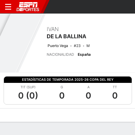
IVAN
DE LA BALLINA
Puerto Vega
#23
M
NACIONALIDAD
España
ESTADÍSTICAS DE TEMPORADA 2025-26 COPA DEL REY
TIT (SUP)
G
A
TT
0 (0)
0
0
0
Perfil de Jugador
Bio
Noticias
Partidos
Estadísticas