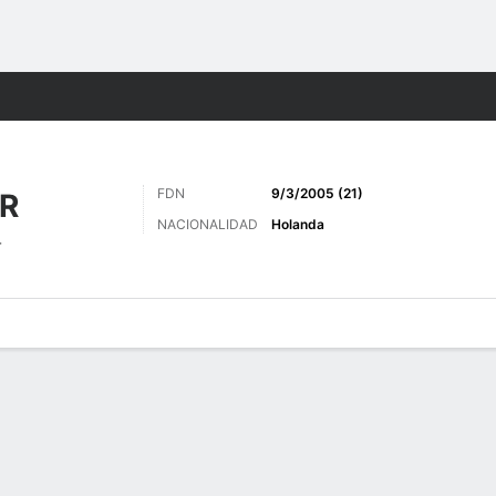
o
Más Deportes
FDN
9/3/2005 (21)
R
NACIONALIDAD
Holanda
r