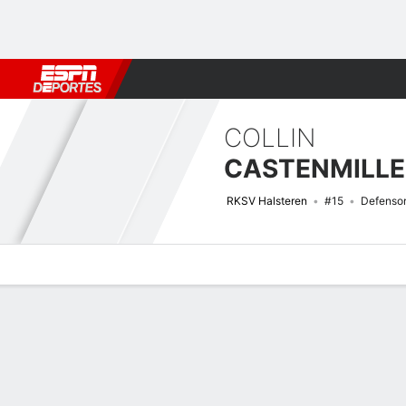
Fútbol
MLB
F. Americano
Básquetbol
WNBA
F1
Boxe
COLLIN
CASTENMILLE
RKSV Halsteren
#15
Defenso
Perfil de Jugador
Bio
Noticias
Partidos
Estadísticas