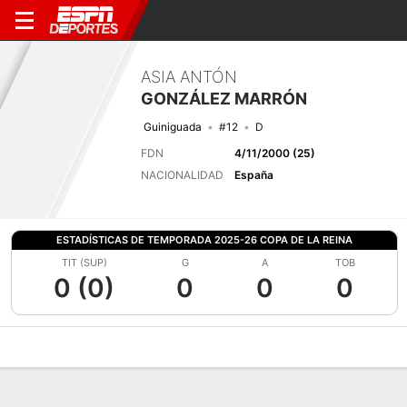
ASIA ANTÓN
GONZÁLEZ MARRÓN
Guiniguada
#12
D
FDN
4/11/2000 (25)
NACIONALIDAD
España
ESTADÍSTICAS DE TEMPORADA 2025-26 COPA DE LA REINA
TIT (SUP)
G
A
TOB
0 (0)
0
0
0
Perfil de Jugador
Bio
Noticias
Partidos
Estadísticas