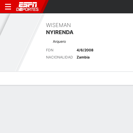
WISEMAN
NYIRENDA
Arquero
FDN
4/6/2008
NACIONALIDAD
Zambia
Perfil de Jugador
Bio
Noticias
Partidos
Estadísticas
Últimas noticias
Ver Todo