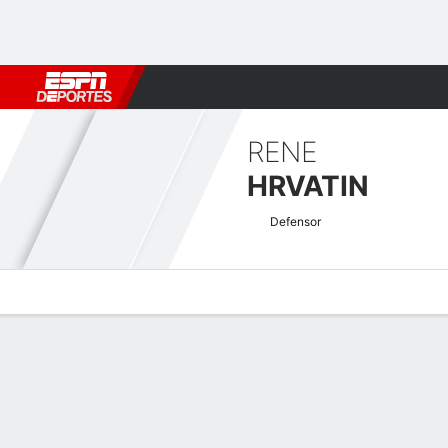
Fútbol
MLB
F. Americano
Básquetbol
WNBA
F1
Boxe
RENE
HRVATIN
Defensor
Perfil de Jugador
Bio
Noticias
Partidos
Estadísticas