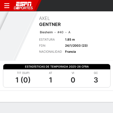
AXEL
GENTNER
Biesheim
#40
A
ESTATURA
1.85 m
FDN
24/1/2003 (23)
NACIONALIDAD
Francia
ESTADÍSTICAS DE TEMPORADA 2025-26 CFRA
TIT (SUP)
AT
VI
GC
1 (0)
1
0
3
Perfil de Jugador
Bio
Noticias
Partidos
Estadísticas