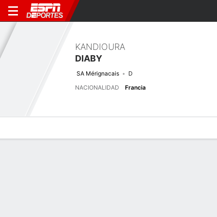
KANDIOURA
DIABY
SA Mérignacais
D
NACIONALIDAD
Francia
Perfil de Jugador
Bio
Noticias
Partidos
Estadísticas
Últimas noticias
Ver Todo