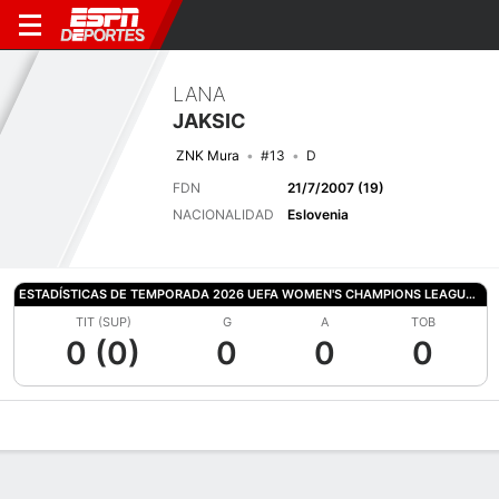
LANA
JAKSIC
ZNK Mura
#13
D
FDN
21/7/2007 (19)
NACIONALIDAD
Eslovenia
ESTADÍSTICAS DE TEMPORADA 2026 UEFA WOMEN'S CHAMPIONS LEAGUE QUALIFYING
TIT (SUP)
G
A
TOB
0 (0)
0
0
0
Perfil de Jugador
Bio
Noticias
Partidos
Estadísticas