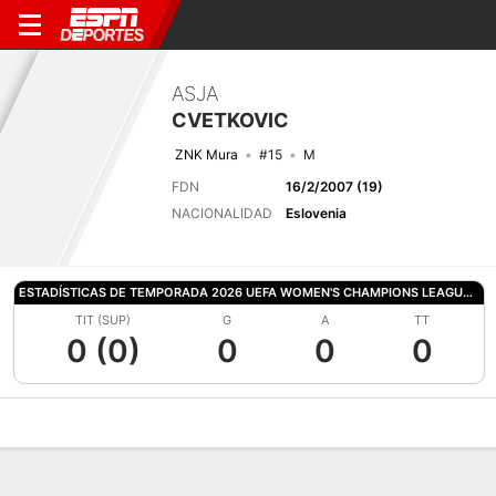
ASJA
CVETKOVIC
ZNK Mura
#15
M
FDN
16/2/2007 (19)
NACIONALIDAD
Eslovenia
ESTADÍSTICAS DE TEMPORADA 2026 UEFA WOMEN'S CHAMPIONS LEAGUE QUALIFYING
TIT (SUP)
G
A
TT
0 (0)
0
0
0
Perfil de Jugador
Bio
Noticias
Partidos
Estadísticas