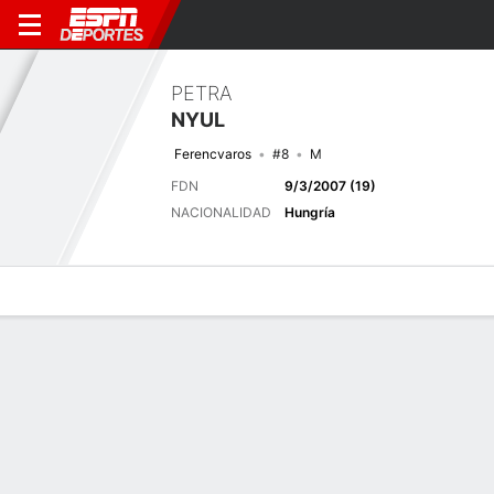
PETRA
NYUL
Ferencvaros
#8
M
FDN
9/3/2007 (19)
NACIONALIDAD
Hungría
Perfil de Jugador
Bio
Noticias
Partidos
Estadísticas
Últimas noticias
Ver Todo