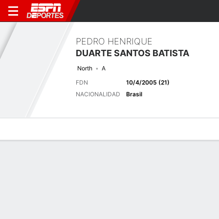
PEDRO HENRIQUE
DUARTE SANTOS BATISTA
North
A
FDN
10/4/2005 (21)
NACIONALIDAD
Brasil
Perfil de Jugador
Bio
Noticias
Partidos
Estadísticas
Últimas noticias
Ver Todo