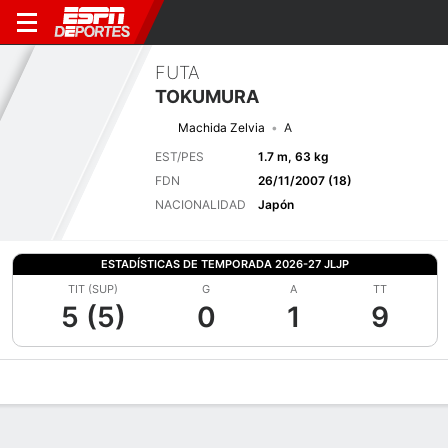
FUTA
TOKUMURA
Machida Zelvia
A
EST/PES
1.7 m, 63 kg
FDN
26/11/2007 (18)
NACIONALIDAD
Japón
ESTADÍSTICAS DE TEMPORADA 2026-27 JLJP
TIT (SUP)
G
A
TT
5 (5)
0
1
9
Perfil de Jugador
Bio
Noticias
Partidos
Estadísticas