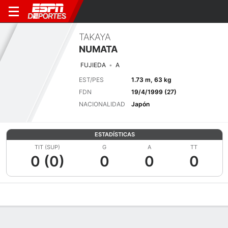
TAKAYA
NUMATA
FUJIEDA
A
EST/PES
1.73 m, 63 kg
FDN
19/4/1999 (27)
NACIONALIDAD
Japón
ESTADÍSTICAS
TIT (SUP)
G
A
TT
0 (0)
0
0
0
Perfil de Jugador
Bio
Noticias
Partidos
Estadísticas