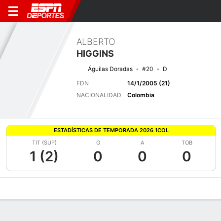
ALBERTO
HIGGINS
Águilas Doradas
#20
D
FDN
14/1/2005 (21)
NACIONALIDAD
Colombia
ESTADÍSTICAS DE TEMPORADA 2026 1COL
TIT (SUP)
G
A
TOB
1 (2)
0
0
0
Perfil de Jugador
Bio
Noticias
Partidos
Estadísticas